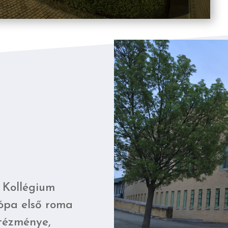
 Kollégium
ópa első roma
ntézménye,