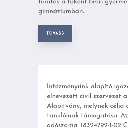
tanítás a főként beás gyerme
gimnáziumban.
TOVÁBB
Intézményünk alapító igaz
elnevezett civil szervezet
Alapítvány, melynek célja
tanulóinak támogatása. Az
adószáma:
18324792-1-02
Cí