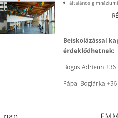
általános gimnáziumi
R
Beiskolázással ka
érdeklődhetnek:
Bogos Adrienn +36
Pápai Boglárka +36
t nap
EMMI