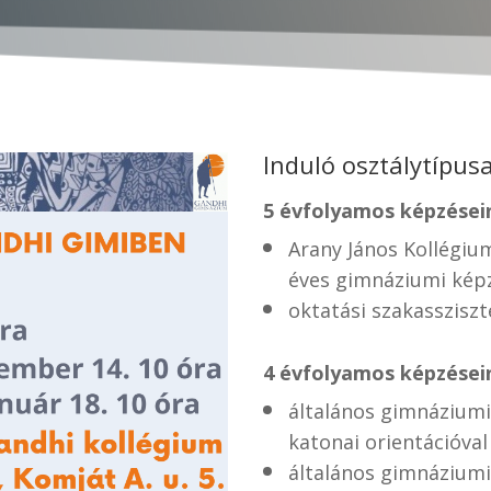
Induló osztálytípus
5 évfolyamos képzései
Arany János Kollégiu
éves gimnáziumi kép
oktatási szakasszisz
4 évfolyamos képzései
általános gimnáziumi
katonai orientációval
általános gimnázium