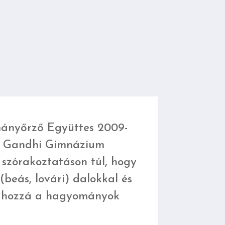
nyőrző Együttes 2009-
a Gandhi Gimnázium
a szórakoztatáson túl, hogy
(beás, lovári) dalokkal és
n hozzá a hagyományok