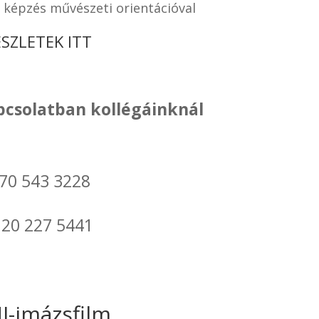
 képzés művészeti orientációval
ÉSZLETEK ITT
pcsolatban kollégáinknál
 70 543 3228
 20 227 5441
-imázsfilm