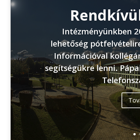
Rendkívüli
Intézményünkben 202
lehetőség pótfelvételir
Információval kollégá
segítségükre lenni. Pápa
Telefonsz
Tov