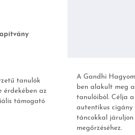
apítvány
A Gandhi Hagyomá
yzetű tanulók
ben alakult meg 
se érdekében az
tanulóiból. Célja 
ciális támogató
autentikus cigány 
táncokkal járuljo
megőrzéséhez.