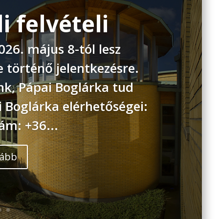
 felvételi
6. május 8-tól lesz
e történő jelentkezésre.
nk, Pápai Boglárka tud
i Boglárka elérhetőségei:
ám: +36...
ább