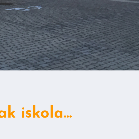
k iskola…