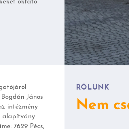
keket oktató
gatójáról
RÓLUNK
 a Bogdán János
Nem csa
 az intézmény
 alapítvány
me: 7629 Pécs,