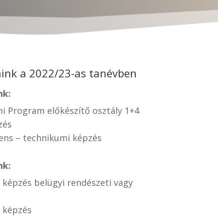
aink a 2022/23-as tanévben
nk:
mi Program előkészítő osztály 1+4
zés
tens – technikumi képzés
nk:
 képzés belügyi rendészeti vagy
i képzés