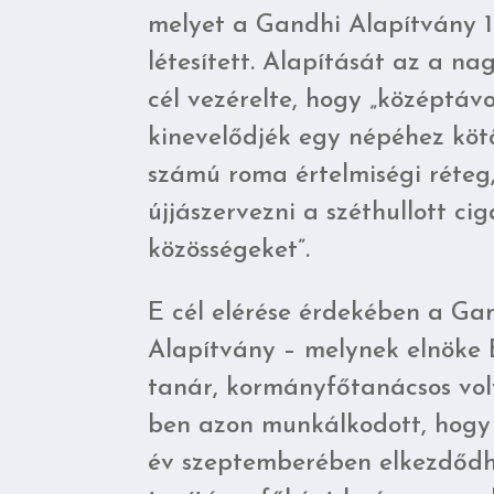
melyet a Gandhi Alapítvány 
létesített. Alapítását az a na
cél vezérelte, hogy „középtáv
kinevelődjék egy népéhez köt
számú roma értelmiségi réteg
újjászervezni a széthullott ci
közösségeket”.
E cél elérése érdekében a Ga
Alapítvány – melynek elnöke
tanár, kormányfőtanácsos vol
ben azon munkálkodott, hogy
év szeptemberében elkezdődh