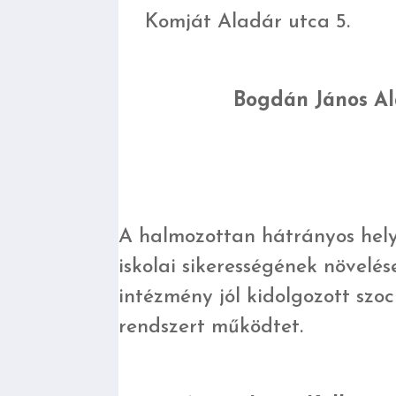
Komját Aladár utca 5.
Bogdán János Al
A halmozottan hátrányos hel
iskolai sikerességének növelé
intézmény jól kidolgozott szo
rendszert működtet.