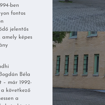
1994-ben
gyon fontos
on
ődő jelentős
, amely képes
gány
ndhi
 Bogdán Béla
t – már 1992-
 a következő
essen a