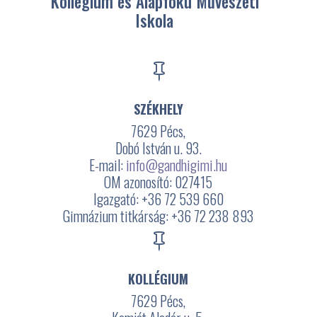
Kollégium és Alapfokú Művészeti
Iskola

SZÉKHELY
7629 Pécs,
Dobó István u. 93.
E-mail:
info@gandhigimi.hu
OM azonosító: 027415
Igazgató: +36 72 539 660
Gimnázium titkárság: +36 72 238 893

KOLLÉGIUM
7629 Pécs,