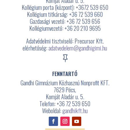
Komját Aladár u. 5.
Kollégium porta (központ): +3672
539 650
Kollégium titkárság: +36 72 539 660
Gazdasági vezető: +36 72 539 656
Kollégiumvezető: +36 20 210 9695
Adatvédelmi tisztviselő: Precursor Kft.
elérhetőség:
adatvedelem@gandhigimi.hu

FENNTARTÓ
Gandhi Gimnázium Közhasznú Nonprofit KFT.
7629 Pécs,
Komját Aladár u. 5.
Telefon: +36 72 539 650
Weboldal:
gandhikft.hu