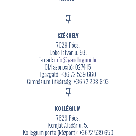

SZÉKHELY
7629 Pécs,
Dobó István u. 93.
E-mail:
info@gandhigimi.hu
OM azonosító: 027415
Igazgató: +36 72 539 660
Gimnázium titkárság: +36 72 238 893

KOLLÉGIUM
7629 Pécs,
Komját Aladár u. 5.
Kollégium porta (központ): +3672
539 650