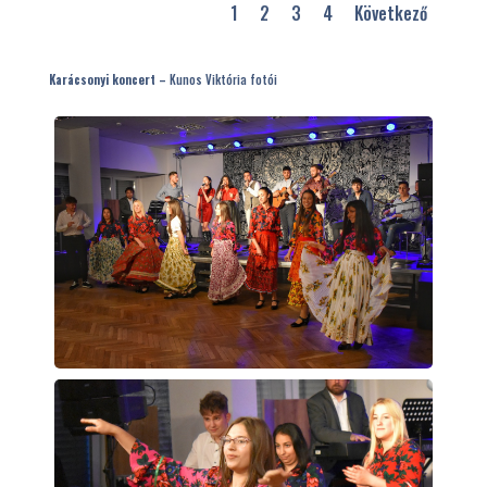
1
2
3
4
Következő
Karácsonyi koncert –
Kunos Viktória fotói