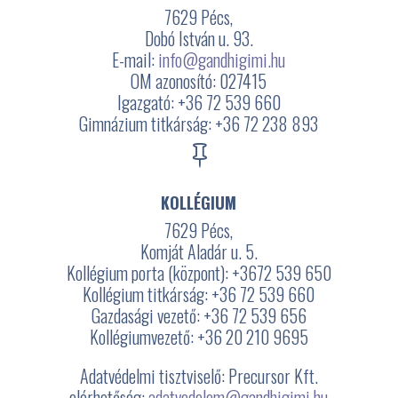
7629 Pécs,
Dobó István u. 93.
E-mail:
info@gandhigimi.hu
OM azonosító: 027415
Igazgató: +36 72 539 660
Gimnázium titkárság: +36 72 238 893

KOLLÉGIUM
7629 Pécs,
Komját Aladár u. 5.
Kollégium porta (központ): +3672
539 650
Kollégium titkárság: +36 72 539 660
Gazdasági vezető: +36 72 539 656
Kollégiumvezető: +36 20 210 9695
Adatvédelmi tisztviselő: Precursor Kft.
elérhetőség:
adatvedelem@gandhigimi.hu