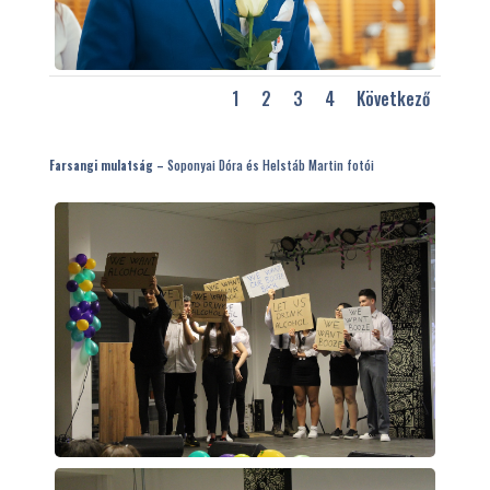
1
2
3
4
Következő
Farsangi mulatság –
Soponyai Dóra és Helstáb Martin fotói