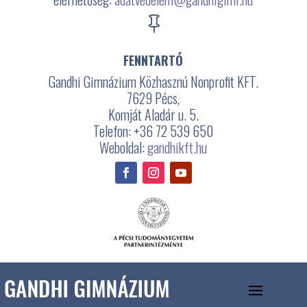

FENNTARTÓ
Gandhi Gimnázium Közhasznú Nonprofit KFT.
7629 Pécs,
Komját Aladár u. 5.
Telefon: +36 72 539 650
Weboldal:
gandhikft.hu