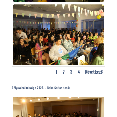
1
2
3
4
Következő
Gólyaváró hétvége 2023. –
Babó Carlos fotói