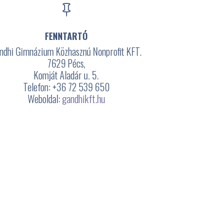

FENNTARTÓ
ndhi Gimnázium Közhasznú Nonprofit KFT.
7629 Pécs,
Komját Aladár u. 5.
Telefon: +36 72 539 650
Weboldal:
gandhikft.hu