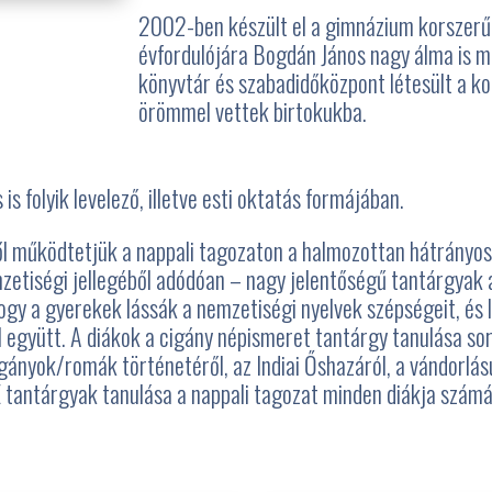
2002-ben készült el a gimnázium korszerű 
évfordulójára Bogdán János nagy álma is 
könyvtár és szabadidőközpont létesült a ko
örömmel vettek birtokukba.
 folyik levelező, illetve esti oktatás formájában.
 működtetjük a nappali tagozaton a halmozottan hátrányos 
zetiségi jellegéből adódóan – nagy jelentőségű tantárgyak a
ogy a gyerekek lássák a nemzetiségi nyelvek szépségeit, és 
l együtt. A diákok a cigány népismeret tantárgy tanulása 
gányok/romák történetéről, az Indiai Őshazáról, a vándorlásu
E tantárgyak tanulása a nappali tagozat minden diákja számá