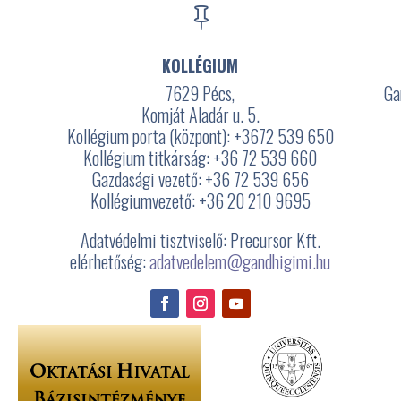

KOLLÉGIUM
7629 Pécs,
Ga
Komját Aladár u. 5.
Kollégium porta (központ): +3672
539 650
Kollégium titkárság: +36 72 539 660
Gazdasági vezető: +36 72 539 656
3
Kollégiumvezető: +36 20 210 9695
Adatvédelmi tisztviselő: Precursor Kft.
elérhetőség:
adatvedelem@gandhigimi.hu