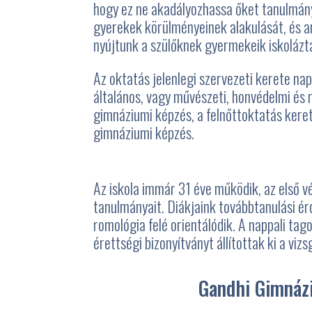
hogy ez ne akadályozhassa őket tanulmány
gyerekek körülményeinek alakulását, és 
nyújtunk a szülőknek gyermekeik iskolázt
Az oktatás jelenlegi szervezeti kerete nap
általános, vagy művészeti, honvédelmi és 
gimnáziumi képzés, a felnőttoktatás kere
gimnáziumi képzés.
Az
iskola immár 31 éve működik, az első v
tanulmányait. Diákjaink továbbtanulási ér
romológia felé orientálódik. A nappali ta
érettségi bizonyítványt állítottak ki a vi
Gandhi Gimnázi