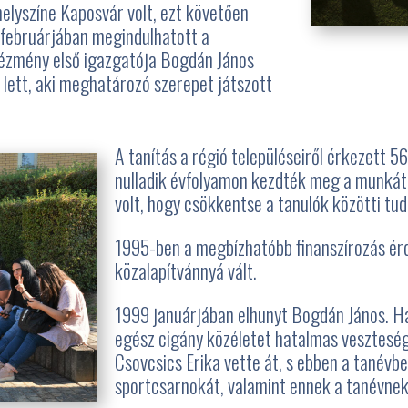
helyszíne Kaposvár volt, ezt követően
4 februárjában megindulhatott a
ézmény első igazgatója Bogdán János
 lett, aki meghatározó szerepet játszott
A tanítás a régió településeiről érkezett 56 
nulladik évfolyamon kezdték meg a munkát. 
volt, hogy csökkentse a tanulók közötti tu
1995-ben a megbízhatóbb finanszírozás ér
közalapítvánnyá vált.
1999 januárjában elhunyt Bogdán János. Ha
egész cigány közéletet hatalmas veszteség
Csovcsics Erika vette át, s ebben a tanévb
sportcsarnokát, valamint ennek a tanévnek