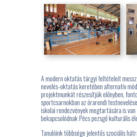
A modern oktatás tárgyi feltételeit messz
nevelés-oktatás keretében alternatív mód
projektmunkát részesítjük előnyben, fonto
sportcsarnokban az órarendi testnevelése
iskolai rendezvények megtartására is van 
bekapcsolódnak Pécs pezsgő kulturális éle
Tanulóink többsége jelentős szociális hát