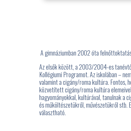
A gimnáziumban 2002 óta felnőttoktatás is
Az elsők között, a 2003/2004-es tanévtől
Kollégiumi Programot. Az iskolában – nem
valamint a cigány/roma kultúra. Fontos, h
közvetített cigány/roma kultúra elemeive
hagyományokkal, kultúrával, tanulnak a ci
és műköltészetükről, művészetükről stb. 
választható.