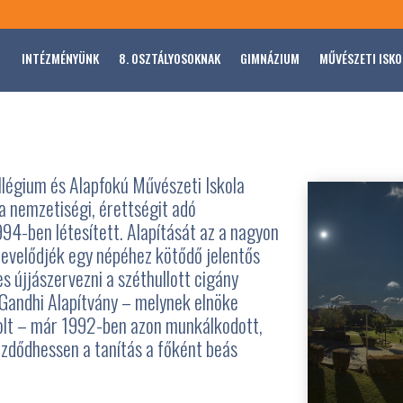
INTÉZMÉNYÜNK
8. OSZTÁLYOSOKNAK
GIMNÁZIUM
MŰVÉSZETI ISKO
légium és Alapfokú Művészeti Iskola
 nemzetiségi, érettségit adó
94-ben létesített. Alapítását az a nagyon
nevelődjék egy népéhez kötődő jelentős
 újjászervezni a széthullott cigány
 Gandhi Alapítvány – melynek elnöke
olt – már 1992-ben azon munkálkodott,
zdődhessen a tanítás a főként beás