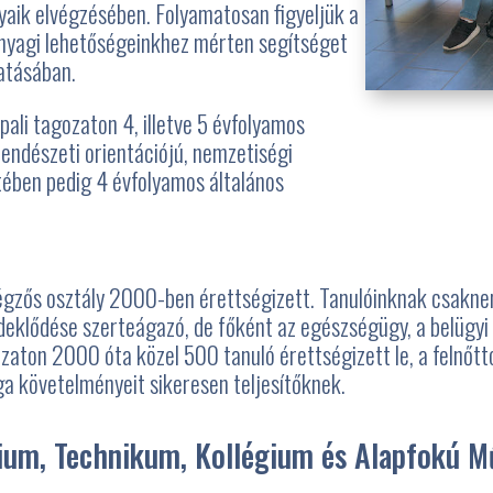
aik elvégzésében. Folyamatosan figyeljük a
anyagi lehetőségeinkhez mérten segítséget
atásában.
pali tagozaton 4, illetve 5 évfolyamos
rendészeti orientációjú, nemzetiségi
tében pedig 4 évfolyamos általános
égzős osztály 2000-ben érettségizett. Tanulóinknak csaknem
deklődése szerteágazó, de főként az egészségügy, a belügyi 
gozaton 2000 óta közel 500 tanuló érettségizett le, a felnőt
zsga követelményeit sikeresen teljesítőknek.
um, Technikum, Kollégium és Alapfokú Mű