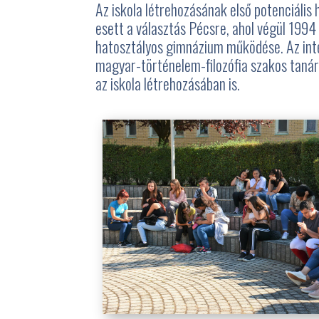
Az iskola létrehozásának első potenciális 
esett a választás Pécsre, ahol végül 199
hatosztályos gimnázium működése. Az int
magyar-történelem-filozófia szakos tanár
az iskola létrehozásában is.