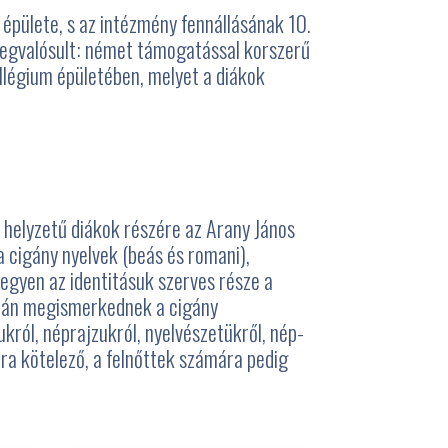
épülete, s az intézmény fennállásának 10.
megvalósult: német támogatással korszerű
llégium épületében, melyet a diákok
helyzetű diákok részére az Arany János
 cigány nyelvek (beás és romani),
legyen az identitásuk szerves része a
során megismerkednek a cigány
król, néprajzukról, nyelvészetükről, nép-
ra kötelező, a felnőttek számára pedig