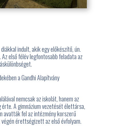
diákkal indult, akik egy előkészítő, ún.
Az első félév legfontosabb feladata az
dáskülönbséget.
dekében a Gandhi Alapítvány
lálával nemcsak az iskolát, hanem az
 érte. A gimnázium vezetését élettársa,
en avatták fel az intézmény korszerű
 végén érettségizett az első évfolyam.