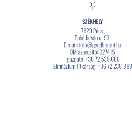

SZÉKHELY
7629 Pécs,
Dobó István u. 93.
E-mail:
info@gandhigimi.hu
OM azonosító: 027415
Igazgató: +36 72 539 660
Gimnázium titkárság: +36 72 238 89