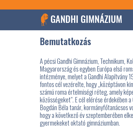
Bemutatkozás
A pécsi Gandhi Gimnázium, Technikum, Kol
Magyarország és egyben Európa első roma
intézménye, melyet a Gandhi Alapítvány 19
fontos cél vezérelte, hogy „középtávon ki
számú roma értelmiségi réteg, amely képes
közösségeket”. E cél elérése érdekében a
Bogdán Béla tanár, kormányfőtanácsos v
hogy a következő év szeptemberében elke
gyermekeket oktató gimnáziumban.