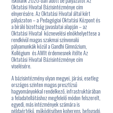
Iskolánk 2020-ban adott be pályázatot Az
Oktatási Hivatal Bázisintézménye cím
elnyerésére. Az Oktatási Hivatal által kiírt
pályázaton – a Pedagógiai Oktatási Központ és
a bíráló bizottság javaslatai alapján – az
Oktatási Hivatal köznevelési elnökhelyettese a
rendkívül magas szakmai színvonalú
pályamunkák közül a Gandhi Gimnázium,
Kollégium és AMIt érdemesnek ítélte Az
Oktatási Hivatal Bázisintézménye cím
viselésére.
A bázisintézmény olyan megyei, járási, esetleg
országos szinten magas presztízsű
hagyományokkal rendelkező, infrastruktúrában
a feladatellátáshoz megfelelő módon felszerelt,
egyedi, más intézmények számára is
példaértékű, működésében koherens, befogadó,