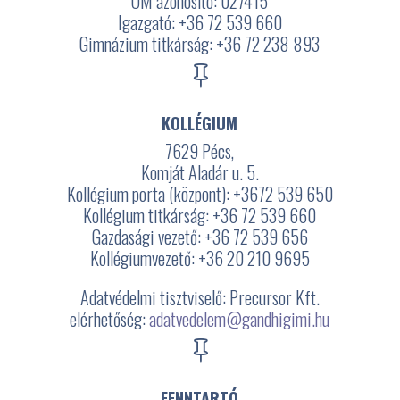
OM azonosító: 027415
Igazgató: +36 72 539 660
Gimnázium titkárság: +36 72 238 893

KOLLÉGIUM
7629 Pécs,
Komját Aladár u. 5.
Kollégium porta (központ): +3672
539 650
Kollégium titkárság: +36 72 539 660
Gazdasági vezető: +36 72 539 656
Kollégiumvezető: +36 20 210 9695
Adatvédelmi tisztviselő: Precursor Kft.
elérhetőség:
adatvedelem@gandhigimi.hu

FENNTARTÓ