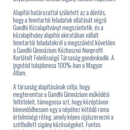
Alapítói határozattal született az a döntés,
hogy a fenntartói feladatok ellátását végző
Gandhi Közalapítványt megszüntetik, és a
közalapítvány alapítói okiratában vállalt
fenntartói feladatokról a megszűnést követően
a Gandhi Gimnázium Közhasznú Nonprofit
Korlátolt Felelősségű Társaság gondoskodik. A
jogutód tulajdonosa 100%-ban a Magyar
Állam.
A társaság alapításának célja, hogy
megteremtse a Gandhi Gimnázium működési
feltételeit, támogassa azt, hogy középtávon
kinevelődhessen egy a népéhez kötődő roma
értelmiségi réteg, amely képes újjászervezni a
széthullott cigány közösségeket. Fontos