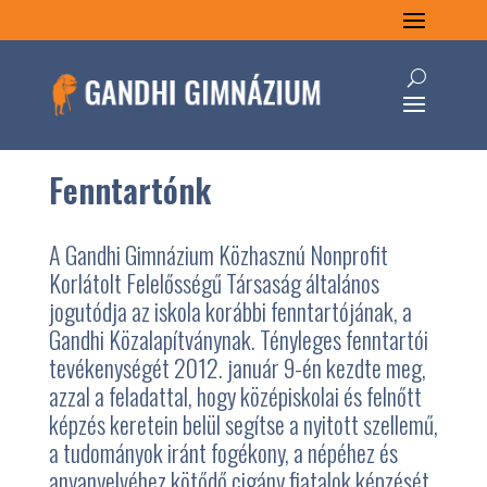
Fenntartónk
A Gandhi Gimnázium Közhasznú Nonprofit
Korlátolt Felelősségű Társaság általános
jogutódja az iskola korábbi fenntartójának, a
Gandhi Közalapítványnak. Tényleges fenntartói
tevékenységét 2012. január 9-én kezdte meg,
azzal a feladattal, hogy középiskolai és felnőtt
képzés keretein belül segítse a nyitott szellemű,
a tudományok iránt fogékony, a népéhez és
anyanyelvéhez kötődő cigány fiatalok képzését.