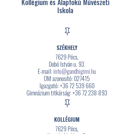
Kollégium és Alapfokú Művészeti
Iskola

SZÉKHELY
7629 Pécs,
Dobó István u. 93.
E-mail:
info@gandhigimi.hu
OM azonosító: 027415
Igazgató: +36 72 539 660
Gimnázium titkárság: +36 72 238 893

KOLLÉGIUM
7629 Pécs,