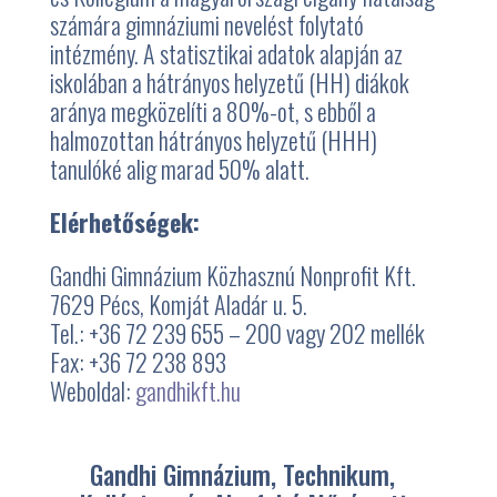
számára gimnáziumi nevelést folytató
intézmény. A statisztikai adatok alapján az
iskolában a hátrányos helyzetű (HH) diákok
aránya megközelíti a 80%-ot, s ebből a
halmozottan hátrányos helyzetű (HHH)
tanulóké alig marad 50% alatt.
Elérhetőségek:
Gandhi Gimnázium Közhasznú Nonprofit Kft.
7629 Pécs, Komját Aladár u. 5.
Tel.: +36 72 239 655 – 200 vagy 202 mellék
Fax: +36 72 238 893
Weboldal:
gandhikft.hu
Gandhi Gimnázium, Technikum,