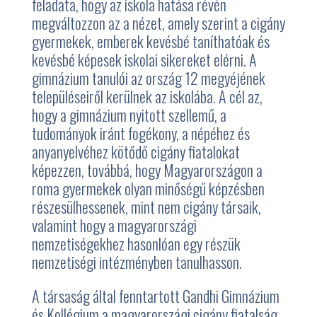
feladata, hogy az iskola hatása révén
megváltozzon az a nézet, amely szerint a cigány
gyermekek, emberek kevésbé taníthatóak és
kevésbé képesek iskolai sikereket elérni. A
gimnázium tanulói az ország 12 megyéjének
településeiről kerülnek az iskolába. A cél az,
hogy a gimnázium nyitott szellemű, a
tudományok iránt fogékony, a népéhez és
anyanyelvéhez kötődő cigány fiatalokat
képezzen, továbbá, hogy Magyarországon a
roma gyermekek olyan minőségű képzésben
részesülhessenek, mint nem cigány társaik,
valamint hogy a magyarországi
nemzetiségekhez hasonlóan egy részük
nemzetiségi intézményben tanulhasson.
A társaság által fenntartott Gandhi Gimnázium
és Kollégium a magyarországi cigány fiatalság