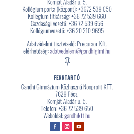
Komját Aladár u. 5.
Kollégium porta (központ): +3672
539 650
Kollégium titkárság: +36 72 539 660
Gazdasági vezető: +36 72 539 656
Kollégiumvezető: +36 20 210 9695
Adatvédelmi tisztviselő: Precursor Kft.
elérhetőség:
adatvedelem@gandhigimi.hu

FENNTARTÓ
Gandhi Gimnázium Közhasznú Nonprofit KFT.
7629 Pécs,
Komját Aladár u. 5.
Telefon: +36 72 539 650
Weboldal:
gandhikft.hu