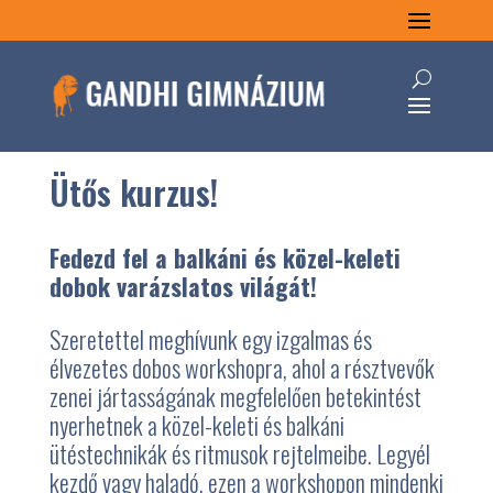
Ütős kurzus!
Fedezd fel a balkáni és közel-keleti
dobok varázslatos világát!
Szeretettel meghívunk egy izgalmas és
élvezetes dobos workshopra, ahol a résztvevők
zenei jártasságának megfelelően betekintést
nyerhetnek a közel-keleti és balkáni
ütéstechnikák és ritmusok rejtelmeibe. Legyél
kezdő vagy haladó, ezen a workshopon mindenki