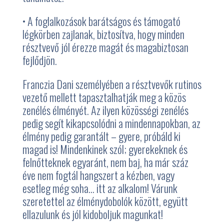
•
A foglalkozások barátságos és támogató
légkörben zajlanak, biztosítva, hogy minden
résztvevő jól érezze magát és magabiztosan
fejlődjön.
Franczia Dani személyében a résztvevők rutinos
vezető mellett tapasztalhatják meg a közös
zenélés élményét. Az ilyen közösségi zenélés
pedig segít kikapcsolódni a mindennapokban, az
élmény pedig garantált – gyere, próbáld ki
magad is! Mindenkinek szól; gyerekeknek és
felnőtteknek egyaránt, nem baj, ha már száz
éve nem fogtál hangszert a kézben, vagy
esetleg még soha… itt az alkalom! Várunk
szeretettel az élménydobolók között, együtt
ellazulunk és jól kidoboljuk magunkat!