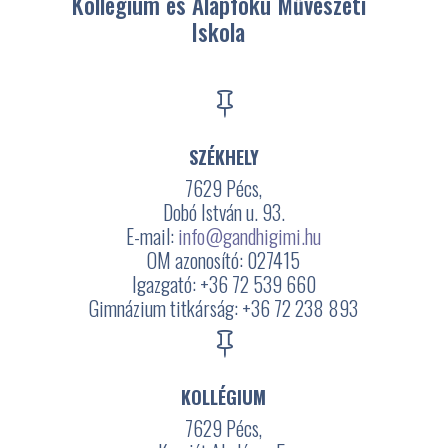
Kollégium és Alapfokú Művészeti
Iskola

SZÉKHELY
7629 Pécs,
Dobó István u. 93.
E-mail:
info@gandhigimi.hu
OM azonosító: 027415
Igazgató: +36 72 539 660
Gimnázium titkárság: +36 72 238 893

KOLLÉGIUM
7629 Pécs,