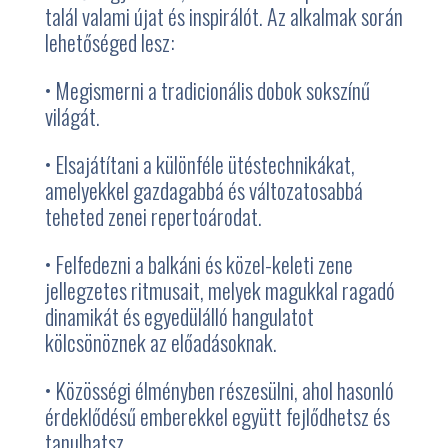
talál valami újat és inspirálót. Az alkalmak során
lehetőséged lesz:
•
Megismerni a tradicionális dobok sokszínű
világát.
•
Elsajátítani a különféle ütéstechnikákat,
amelyekkel gazdagabbá és változatosabbá
teheted zenei repertoárodat.
•
Felfedezni a balkáni és közel-keleti zene
jellegzetes ritmusait, melyek magukkal ragadó
dinamikát és egyedülálló hangulatot
kölcsönöznek az előadásoknak.
•
Közösségi élményben részesülni, ahol hasonló
érdeklődésű emberekkel együtt fejlődhetsz és
tanulhatsz.