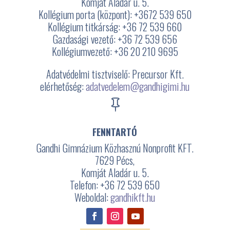
Komját Aladár u. 5.
Kollégium porta (központ): +3672
539 650
Kollégium titkárság: +36 72 539 660
Gazdasági vezető: +36 72 539 656
Kollégiumvezető: +36 20 210 9695
Adatvédelmi tisztviselő: Precursor Kft.
elérhetőség:
adatvedelem@gandhigimi.hu

FENNTARTÓ
Gandhi Gimnázium Közhasznú Nonprofit KFT.
7629 Pécs,
Komját Aladár u. 5.
Telefon: +36 72 539 650
Weboldal:
gandhikft.hu