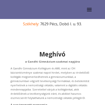
Székhely:
7629 Pécs, Dobó I. u. 93.
Meghívó
a Gandhi Gimnázium szakmai napjára
A Gandhi Gimnázium Kollégium és AMI, mint az OH
bázisintézménye szakmai napot hirdet, melyben az érdeklődő
kollégák megismerkedhetnek a gimnáziumunkkal, a
gimnáziumban végzett tevékenységi formákkal, és betekintést
nyerhetnek a nemzetiségi oktatás, valamint a digitális oktatás
mindennapjaiba. Szeretettel várjuk a kollégáinkat, akik
érdeklődnek a tevékenységünk iránt, és akikkel hasznos
eszmecserét folytathatunk a nemzetiségi oktatás jellegéről.
A nap tervezett programja: