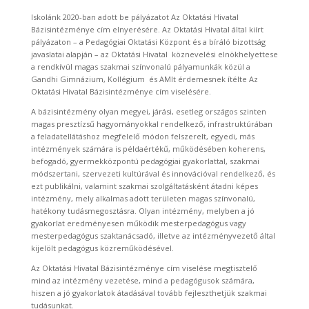
Iskolánk 2020-ban adott be pályázatot Az Oktatási Hivatal
Bázisintézménye cím elnyerésére. Az Oktatási Hivatal által kiírt
pályázaton – a Pedagógiai Oktatási Központ és a bíráló bizottság
javaslatai alapján – az Oktatási Hivatal köznevelési elnökhelyettese
a rendkívül magas szakmai színvonalú pályamunkák közül a
Gandhi Gimnázium, Kollégium és AMIt érdemesnek ítélte Az
Oktatási Hivatal Bázisintézménye cím viselésére.
A bázisintézmény olyan megyei, járási, esetleg országos szinten
magas presztízsű hagyományokkal rendelkező, infrastruktúrában
a feladatellátáshoz megfelelő módon felszerelt, egyedi, más
intézmények számára is példaértékű, működésében koherens,
befogadó, gyermekközpontú pedagógiai gyakorlattal, szakmai
módszertani, szervezeti kultúrával és innovációval rendelkező, és
ezt publikálni, valamint szakmai szolgáltatásként átadni képes
intézmény, mely alkalmas adott területen magas színvonalú,
hatékony tudásmegosztásra. Olyan intézmény, melyben a jó
gyakorlat eredményesen működik mesterpedagógus vagy
mesterpedagógus szaktanácsadó, illetve az intézményvezető által
kijelölt pedagógus közreműködésével.
Az Oktatási Hivatal Bázisintézménye cím viselése megtisztelő
mind az intézmény vezetése, mind a pedagógusok számára,
hiszen a jó gyakorlatok átadásával tovább fejleszthetjük szakmai
tudásunkat.