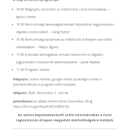
10:00 Megnyitó, köszöntő, az intézmény rövid bemutatása. –
Ignácz István
10:20 Nemzetiségi tananyagtartalmak fejlesztése hagyományos
digitális eszközökkel. – Láng Eszter
10:40 Nemzetiségi tartalmak az előkészítő évfolyam epochális
oktatásában. – Major Ágnes
11:00 A tanulás támogatása virtuális tanterem és digitális
jegyzetelési módszerek alkalmazásával – Jakab Natália
11:20 Program zárása
Helyszín:
online felület, google meet (szükséges linket a
jelentkezőknek a program előtt küldjük)
Időpont:
2020. december 2. szerda
Jelentkezni
az alábbi linken lehet november 26-ig
https://forms.gle/fbpsFvW7ei89E21J6
Az online bejelentkezésről szóló információkat a fenti
regisztrációs űrlapon megadott elérhetőségekre küldjük.