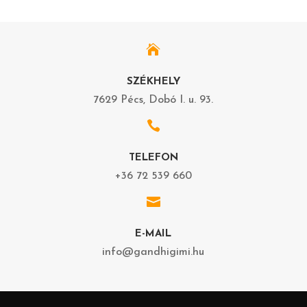

SZÉKHELY
7629 Pécs, Dobó I. u. 93.

TELEFON
+36 72 539 660

E-MAIL
info@gandhigimi.hu