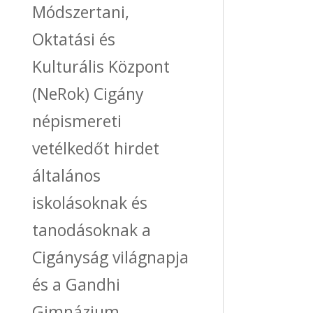
Módszertani,
Oktatási és
Kulturális Központ
(NeRok) Cigány
népismereti
vetélkedőt hirdet
általános
iskolásoknak és
tanodásoknak a
Cigányság világnapja
és a Gandhi
Gimnázium