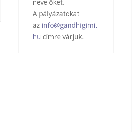
nevelőket.
A pályázatokat
az
info@gandhigimi.
hu
címre várjuk.