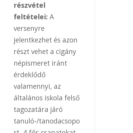
részvétel
feltételei:
A
versenyre
jelentkezhet és azon
részt vehet a cigány
népismeret iránt
érdeklődő
valamennyi, az
általános iskola felső
tagozatára járó
tanuló-/tanodacsopo
rt. 4 fős csapatokat