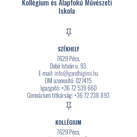
Kollégium és Alapfokú Művészeti
Iskola

SZÉKHELY
7629 Pécs,
Dobó István u. 93.
E-mail:
info@gandhigimi.hu
OM azonosító: 027415
Igazgató: +36 72 539 660
Gimnázium titkárság: +36 72 238 893

KOLLÉGIUM
7629 Pécs,