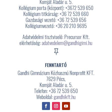
Komját Aladár u. 5.
Kollégium porta (központ): +3672
539 650
Kollégium titkárság: +36 72 539 660
Gazdasági vezető: +36 72 539 656
Kollégiumvezető: +36 20 210 9695
Adatvédelmi tisztviselő: Precursor Kft.
elérhetőség:
adatvedelem@gandhigimi.hu

FENNTARTÓ
Gandhi Gimnázium Közhasznú Nonprofit KFT.
7629 Pécs,
Komját Aladár u. 5.
Telefon: +36 72 539 650
Weboldal:
gandhikft.hu