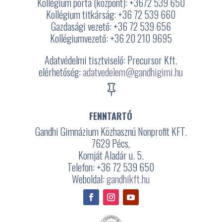
Kollégium porta (központ): +3672
539 650
Kollégium titkárság: +36 72 539 660
Gazdasági vezető: +36 72 539 656
Kollégiumvezető: +36 20 210 9695
Adatvédelmi tisztviselő: Precursor Kft.
elérhetőség:
adatvedelem@gandhigimi.hu

FENNTARTÓ
Gandhi Gimnázium Közhasznú Nonprofit KFT.
7629 Pécs,
Komját Aladár u. 5.
Telefon: +36 72 539 650
Weboldal:
gandhikft.hu