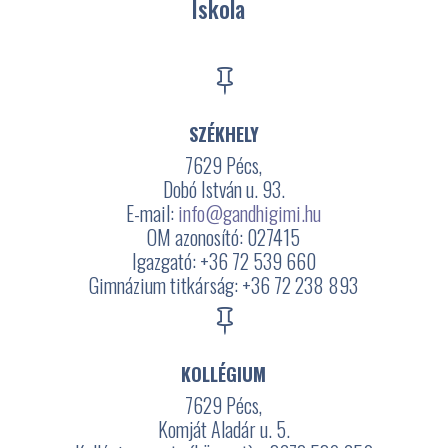
Iskola

SZÉKHELY
7629 Pécs,
Dobó István u. 93.
E-mail:
info@gandhigimi.hu
OM azonosító: 027415
Igazgató: +36 72 539 660
Gimnázium titkárság: +36 72 238 893

KOLLÉGIUM
7629 Pécs,
Komját Aladár u. 5.