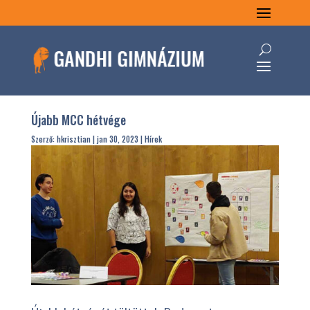
Újabb MCC hétvége
Szerző:
hkrisztian
|
jan 30, 2023
|
Hírek