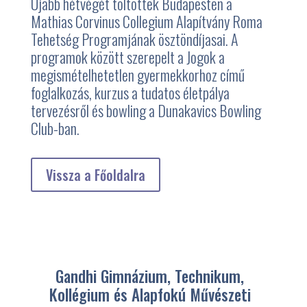
Újabb hétvégét töltöttek Budapesten a
Mathias Corvinus Collegium Alapítvány Roma
Tehetség Programjának ösztöndíjasai. A
programok között szerepelt a Jogok a
megismételhetetlen gyermekkorhoz című
foglalkozás, kurzus a tudatos életpálya
tervezésről és bowling a Dunakavics Bowling
Club-ban.
Vissza a Főoldalra
Gandhi Gimnázium, Technikum,
Kollégium és Alapfokú Művészeti