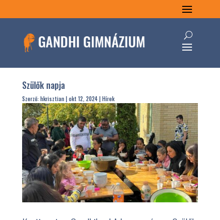
Szülők napja
Szerző:
hkrisztian
|
okt 12, 2024
|
Hírek