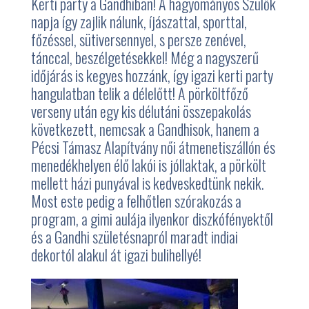
Kerti party a Gandhiban! A hagyományos Szülők
napja így zajlik nálunk, íjászattal, sporttal,
főzéssel, sütiversennyel, s persze zenével,
tánccal, beszélgetésekkel! Még a nagyszerű
időjárás is kegyes hozzánk, így igazi kerti party
hangulatban telik a délelőtt! A pörköltfőző
verseny után egy kis délutáni összepakolás
következett, nemcsak a Gandhisok, hanem a
Pécsi Támasz Alapítvány női átmenetiszállón és
menedékhelyen élő lakói is jóllaktak, a pörkölt
mellett házi punyával is kedveskedtünk nekik.
Most este pedig a felhőtlen szórakozás a
program, a gimi aulája ilyenkor diszkófényektől
és a Gandhi születésnapról maradt indiai
dekortól alakul át igazi bulihellyé!