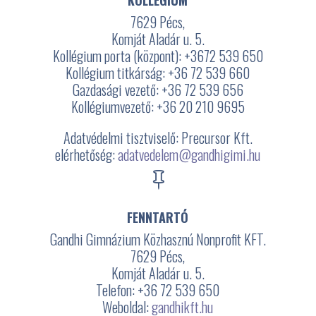
7629 Pécs,
Komját Aladár u. 5.
Kollégium porta (központ): +3672
539 650
Kollégium titkárság: +36 72 539 660
Gazdasági vezető: +36 72 539 656
Kollégiumvezető: +36 20 210 9695
Adatvédelmi tisztviselő: Precursor Kft.
elérhetőség:
adatvedelem@gandhigimi.hu

FENNTARTÓ
Gandhi Gimnázium Közhasznú Nonprofit KFT.
7629 Pécs,
Komját Aladár u. 5.
Telefon: +36 72 539 650
Weboldal:
gandhikft.hu