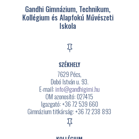
Gandhi Gimnázium, Technikum,
Kollégium és Alapfokú Művészeti
Iskola

SZÉKHELY
7629 Pécs,
Dobó István u. 93.
E-mail:
info@gandhigimi.hu
OM azonosító: 027415
Igazgató: +36 72 539 660
Gimnázium titkárság: +36 72 238 893

KOLLÉGIUM