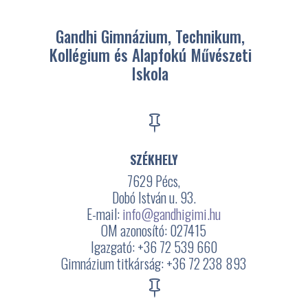
Gandhi Gimnázium, Technikum,
Kollégium és Alapfokú Művészeti
Iskola

SZÉKHELY
7629 Pécs,
Dobó István u. 93.
E-mail:
info@gandhigimi.hu
OM azonosító: 027415
Igazgató: +36 72 539 660
Gimnázium titkárság: +36 72 238 893
