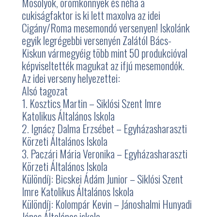
Mosolyok, örömkönnyek és néha a
cukiságfaktor is ki lett maxolva az idei
Cigány/Roma mesemondó versenyen! Iskolánk
egyik legrégebbi versenyén Zalától Bács-
Kiskun vármegyéig több mint 50 produkcióval
képviseltették magukat az ifjú mesemondók.
Az idei verseny helyezettei:
Alsó tagozat
1. Kosztics Martin – Siklósi Szent Imre
Katolikus Általános Iskola
2. Ignácz Dalma Erzsébet – Egyházasharaszti
Körzeti Általános Iskola
3. Paczári Mária Veronika – Egyházasharaszti
Körzeti Általános Iskola
Különdíj: Bicskei Ádám Junior – Siklósi Szent
Imre Katolikus Általános Iskola
Különdíj: Kolompár Kevin – Jánoshalmi Hunyadi
János Általános iskola