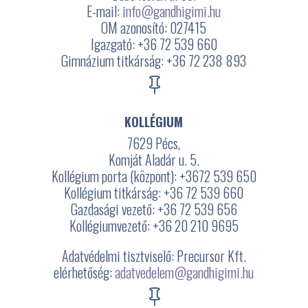
E-mail:
info@gandhigimi.hu
OM azonosító: 027415
Igazgató: +36 72 539 660
Gimnázium titkárság: +36 72 238 893

KOLLÉGIUM
7629 Pécs,
Komját Aladár u. 5.
Kollégium porta (központ): +3672
539 650
Kollégium titkárság: +36 72 539 660
Gazdasági vezető: +36 72 539 656
Kollégiumvezető: +36 20 210 9695
Adatvédelmi tisztviselő: Precursor Kft.
elérhetőség:
adatvedelem@gandhigimi.hu
