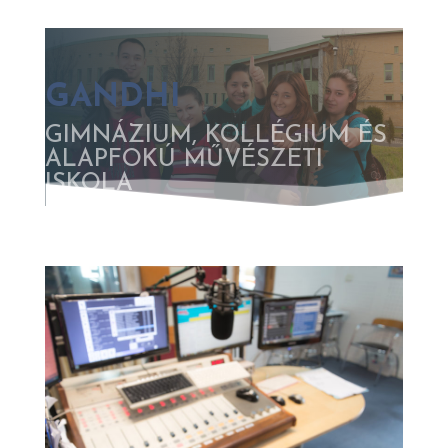
GANDHI
GIMNÁZIUM, KOLLÉGIUM ÉS
ALAPFOKÚ MŰVÉSZETI
ISKOLA