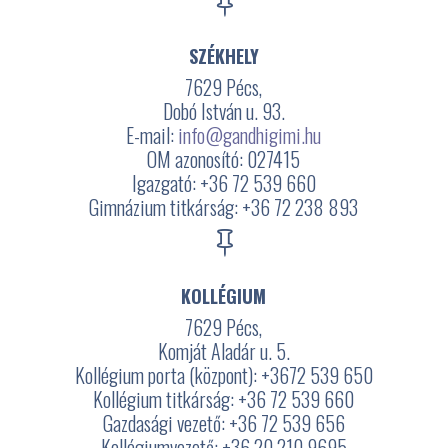

SZÉKHELY
7629 Pécs,
Dobó István u. 93.
E-mail:
info@gandhigimi.hu
OM azonosító: 027415
Igazgató: +36 72 539 660
Gimnázium titkárság: +36 72 238 893

KOLLÉGIUM
7629 Pécs,
Komját Aladár u. 5.
Kollégium porta (központ): +3672
539 650
Kollégium titkárság: +36 72 539 660
Gazdasági vezető: +36 72 539 656
Kollégiumvezető: +36 20 210 9695