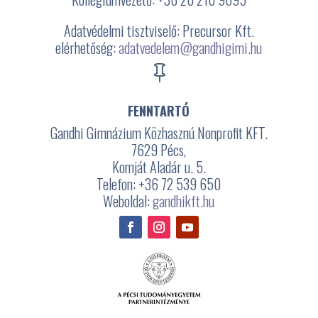
Adatvédelmi tisztviselő: Precursor Kft.
elérhetőség:
adatvedelem@gandhigimi.hu

FENNTARTÓ
Gandhi Gimnázium Közhasznú Nonprofit KFT.
7629 Pécs,
Komját Aladár u. 5.
Telefon: +36 72 539 650
Weboldal:
gandhikft.hu