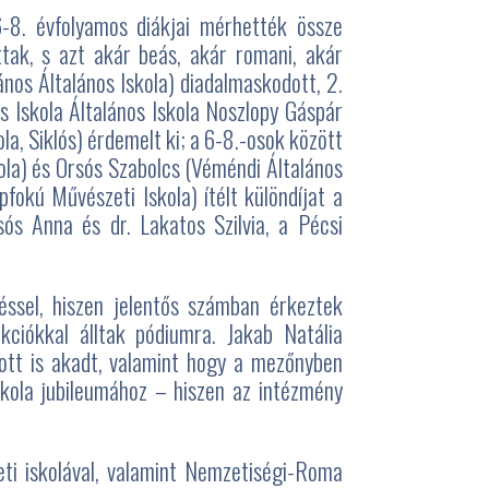
6-8. évfolyamos diákjai mérhették össze
tak, s azt akár beás, akár romani, akár
ános Általános Iskola) diadalmaskodott, 2.
s Iskola Általános Iskola Noszlopy Gáspár
la, Siklós) érdemelt ki; a 6-8.-osok között
la) és Orsós Szabolcs (Véméndi Általános
fokú Művészeti Iskola) ítélt különdíjat a
sós Anna és dr. Lakatos Szilvia, a Pécsi
ssel, hiszen jelentős számban érkeztek
ciókkal álltak pódiumra. Jakab Natália
ott is akadt, valamint hogy a mezőnyben
skola jubileumához – hiszen az intézmény
i iskolával, valamint Nemzetiségi-Roma