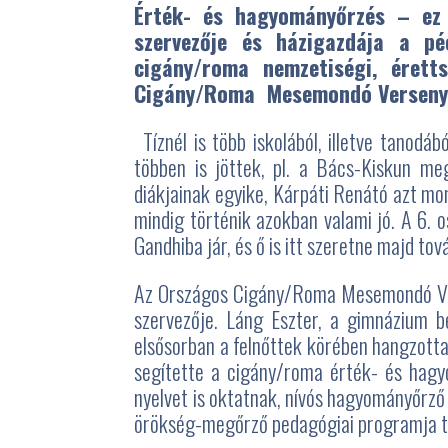
Érték- és hagyományőrzés – ez
szervezője és házigazdája a p
cigány/roma nemzetiségi, érett
Cigány/Roma Mesemondó Versenyt. 
Tíznél is több iskolából, illetve tanod
többen is jöttek, pl. a Bács-Kiskun me
diákjainak egyike, Kárpáti Renátó azt mo
mindig történik azokban valami jó. A 6. 
Gandhiba jár, és ő is itt szeretne majd tov
Az Országos Cigány/Roma Mesemondó Verse
szervezője. Láng Eszter, a gimnázium 
elsősorban a felnőttek körében hangzott
segítette a cigány/roma érték- és hagy
nyelvet is oktatnak, nívós hagyományőrző 
örökség-megőrző pedagógiai programja tav