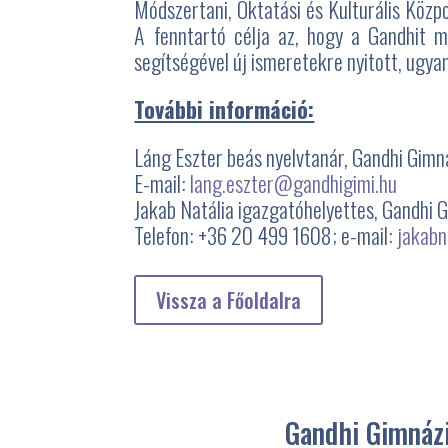
Módszertani, Oktatási és Kulturális Közp
A fenntartó célja az, hogy a Gandhit mi
segítségével új ismeretekre nyitott, ugya
További információ:
Láng Eszter beás nyelvtanár, Gandhi Gimn
E-mail:
lang.eszter@gandhigimi.hu
Jakab Natália igazgatóhelyettes, Gandhi 
Telefon: +36 20 499 1608; e-mail:
jakabn
Vissza a Főoldalra
Gandhi Gimnázi