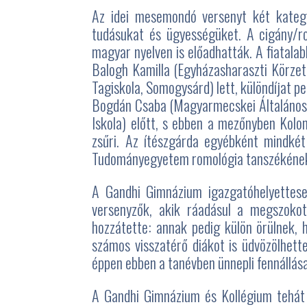
Az idei mesemondó versenyt két kategór
tudásukat és ügyességüket. A cigány/ro
magyar nyelven is előadhatták. A fiatalab
Balogh Kamilla (Egyházasharaszti Körzeti
Tagiskola, Somogysárd) lett, különdíjat pe
Bogdán Csaba (Magyarmecskei Általános I
Iskola) előtt, s ebben a mezőnyben Kolom
zsűri. Az ítészgárda egyébként mindkét 
Tudományegyetem romológia tanszékének 
A Gandhi Gimnázium igazgatóhelyettese
versenyzők, akik ráadásul a megszokot
hozzátette: annak pedig külön örülnek,
számos visszatérő diákot is üdvözölhett
éppen ebben a tanévben ünnepli fennállása
A Gandhi Gimnázium és Kollégium tehát