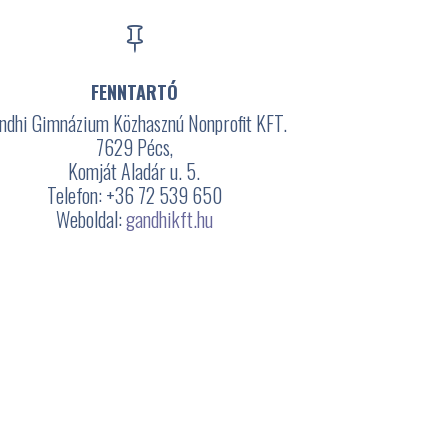

FENNTARTÓ
ndhi Gimnázium Közhasznú Nonprofit KFT.
7629 Pécs,
Komját Aladár u. 5.
Telefon: +36 72 539 650
Weboldal:
gandhikft.hu