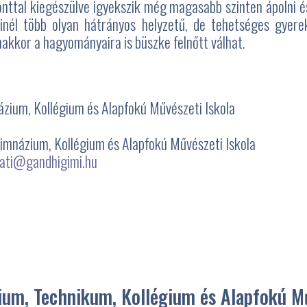
onttal kiegészülve igyekszik még magasabb szinten ápolni é
nél több olyan hátrányos helyzetű, de tehetséges gyerek
nakkor a hagyományaira is büszke felnőtt válhat.
ázium, Kollégium és Alapfokú Művészeti Iskola
Gimnázium, Kollégium és Alapfokú Művészeti Iskola
ati@gandhigimi.hu
um, Technikum, Kollégium és Alapfokú Mű