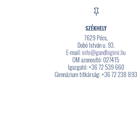

SZÉKHELY
7629 Pécs,
Dobó István u. 93.
E-mail:
info@gandhigimi.hu
OM azonosító: 027415
Igazgató: +36 72 539 660
Gimnázium titkárság: +36 72 238 89