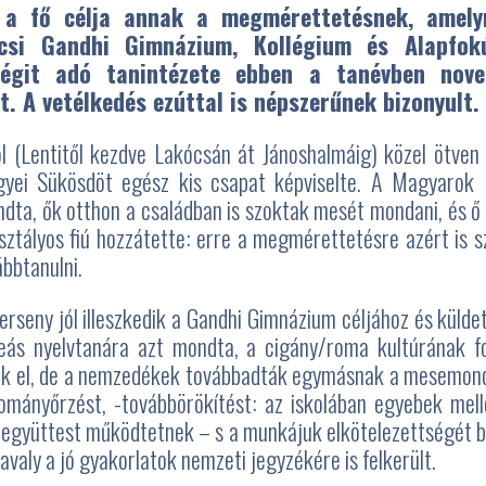
 a fő célja annak a megmérettetésnek, amely
écsi Gandhi Gimnázium, Kollégium és Alapfo
ségit adó tanintézete ebben a tanévben nov
A vetélkedés ezúttal is népszerűnek bizonyult.
ából (Lentitől kezdve Lakócsán át Jánoshalmáig) közel ötven
gyei Sükösdöt egész kis csapat képviselte. A Magyarok 
ndta, ők otthon a családban is szoktak mesét mondani, és ő 
osztályos fiú hozzátette: erre a megmérettetésre azért is s
ábbtanulni.
ny jól illeszkedik a Gandhi Gimnázium céljához és küldet
beás nyelvtanára azt mondta, a cigány/roma kultúrának f
ak el, de a nemzedékek továbbadták egymásnak a mesemondás 
ományőrzést, -továbbörökítést: az iskolában egyebek mell
együttest működtetnek – s a munkájuk elkötelezettségét bizo
aly a jó gyakorlatok nemzeti jegyzékére is felkerült.