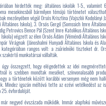
iában hirdették meg: általános iskolák 1-5., valamint 
ma mesekincsből bármilyen témájú történetet választhat
bak mezőnyében végül Orsós Krisztina (Vajszlói Kodolányi J
 Általános Iskola), 3. Orsós Gergő (Somssich Imre Általáno
dig Petrovics Bence Pál (Szent Imre Katolikus Általános Isko
skola) végzett az élen Orsós Ádám (Véméndi Általános Isko
pár Virágnak (Jánoshalmi Hunyadi Általános Iskola és Alap
kategóriában rangos volt: a zsűrielnöki tiszteket dr. Or
szakértő munkatársai vállalták.
 úgy összegzett, hogy elégedettek az idei megméretteté
tnál is szebben mondtak meséket, színvonalasabb produk
 hogy a történetek között korábbi versenyen még nem hall
ek. Mindez igazán méltóvá tette az ezévi vetélkedést az i
 25. évfordulóját.
 már negyed évszázada működik. Immár alapfokú művészet