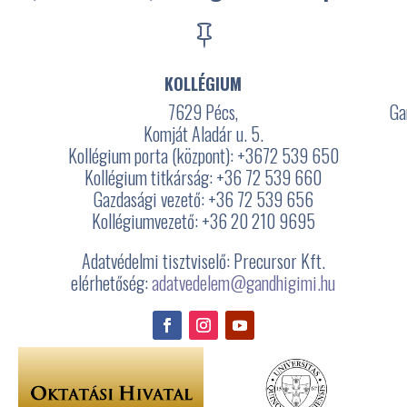

KOLLÉGIUM
7629 Pécs,
Ga
Komját Aladár u. 5.
Kollégium porta (központ): +3672
539 650
Kollégium titkárság: +36 72 539 660
Gazdasági vezető: +36 72 539 656
3
Kollégiumvezető: +36 20 210 9695
Adatvédelmi tisztviselő: Precursor Kft.
elérhetőség:
adatvedelem@gandhigimi.hu