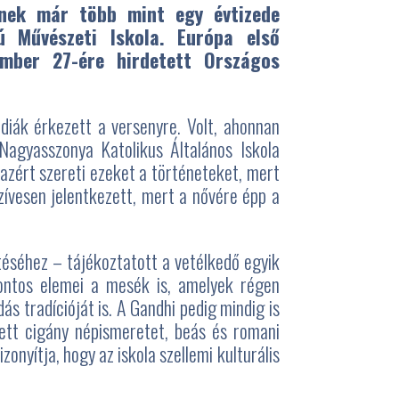
nek már több mint egy évtizede
kú Művészeti Iskola. Európa
első
ember 27-ére hirdetett Országos
 diák érkezett a versenyre. Volt, ahonnan
Nagyasszonya Katolikus Általános Iskola
azért szereti ezeket a történeteket, mert
zívesen jelentkezett, mert a nővére épp a
éséhez – tájékoztatott a vetélkedő egyik
ontos elemei a mesék is, amelyek régen
tradícióját is. A Gandhi pedig mindig is
ett cigány népismeretet, beás és romani
nyítja, hogy az iskola szellemi kulturális