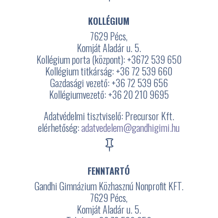
KOLLÉGIUM
7629 Pécs,
Komját Aladár u. 5.
Kollégium porta (központ): +3672
539 650
Kollégium titkárság: +36 72 539 660
Gazdasági vezető: +36 72 539 656
Kollégiumvezető: +36 20 210 9695
Adatvédelmi tisztviselő: Precursor Kft.
elérhetőség:
adatvedelem@gandhigimi.hu

FENNTARTÓ
Gandhi Gimnázium Közhasznú Nonprofit KFT.
7629 Pécs,
Komját Aladár u. 5.