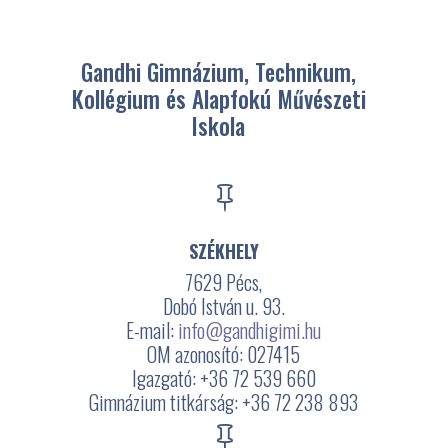
Gandhi Gimnázium, Technikum,
Kollégium és Alapfokú Művészeti
Iskola

SZÉKHELY
7629 Pécs,
Dobó István u. 93.
E-mail:
info@gandhigimi.hu
OM azonosító: 027415
Igazgató: +36 72 539 660
Gimnázium titkárság: +36 72 238 893
