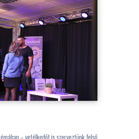
émában – vetélkedőt is szerveztünk felső