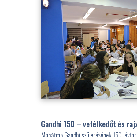
Gandhi 150 – vetélkedőt és raj
Mahátma Gandhi születésének 150. évford