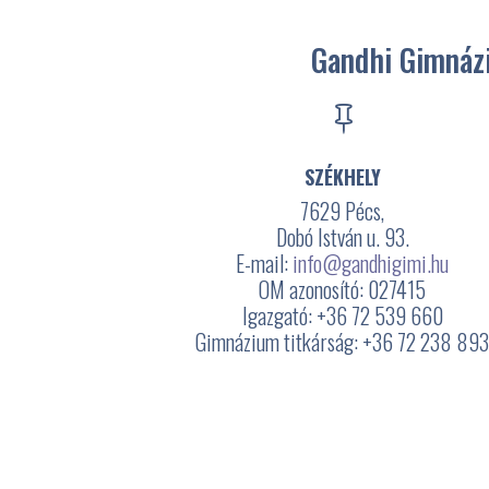
Gandhi Gimnázi

SZÉKHELY
7629 Pécs,
Dobó István u. 93.
E-mail:
info@gandhigimi.hu
OM azonosító: 027415
Igazgató: +36 72 539 660
Gimnázium titkárság: +36 72 238 89