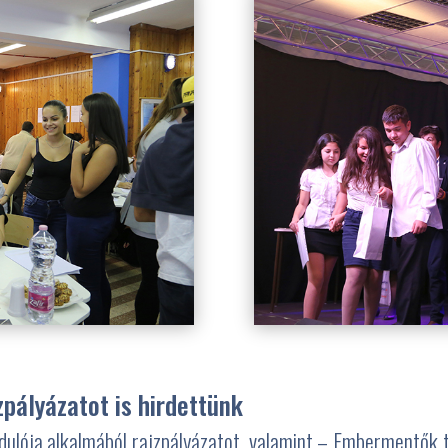
zpályázatot is hirdettünk
ulója alkalmából rajzpályázatot, valamint – Embermentők t