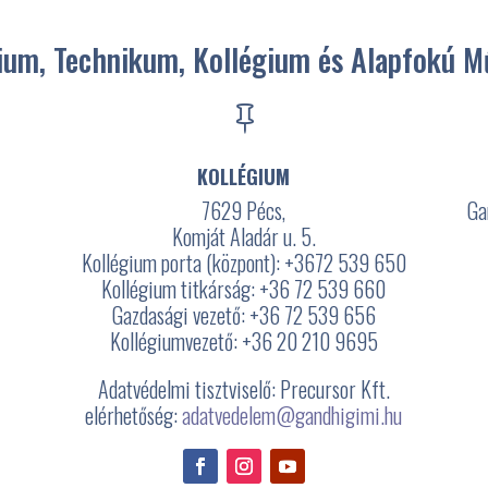
um, Technikum, Kollégium és Alapfokú Mű

KOLLÉGIUM
7629 Pécs,
Ga
Komját Aladár u. 5.
Kollégium porta (központ): +3672
539 650
Kollégium titkárság: +36 72 539 660
Gazdasági vezető: +36 72 539 656
3
Kollégiumvezető: +36 20 210 9695
Adatvédelmi tisztviselő: Precursor Kft.
elérhetőség:
adatvedelem@gandhigimi.hu