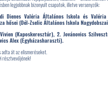
ben legjobbnak bizonyult csapatok, illetve versenyzők:
di Dienes Valéria Általános Iskola és Valéria
a hősei (Dél-Zselic Általános Iskola Nagydobszai
Vivien (Kaposkeresztúr), 2. Jovánovics Szilvesz
vics Alex (Egyházasharaszti).
 adta át az elismeréseket.
i résztvevőjének!