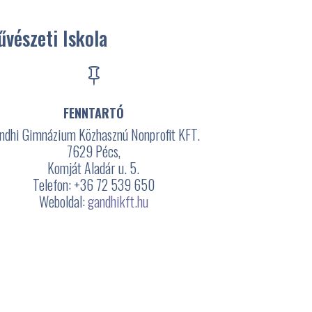
vészeti Iskola

FENNTARTÓ
ndhi Gimnázium Közhasznú Nonprofit KFT.
7629 Pécs,
Komját Aladár u. 5.
Telefon: +36 72 539 650
Weboldal:
gandhikft.hu