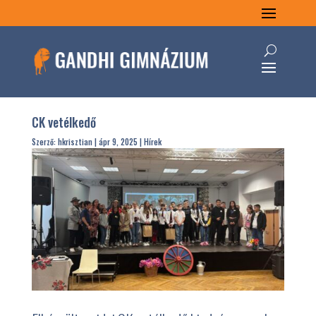
CK vetélkedő
Szerző:
hkrisztian
|
ápr 9, 2025
|
Hírek