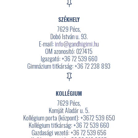

SZÉKHELY
7629 Pécs,
Dobó István u. 93.
E-mail:
info@gandhigimi.hu
OM azonosító: 027415
Igazgató: +36 72 539 660
Gimnázium titkárság: +36 72 238 893

KOLLÉGIUM
7629 Pécs,
Komját Aladár u. 5.
Kollégium porta (központ): +3672
539 650
Kollégium titkárság: +36 72 539 660
Gazdasági vezető: +36 72 539 656