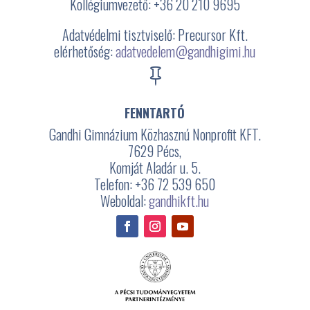
Kollégiumvezető: +36 20 210 9695
Adatvédelmi tisztviselő: Precursor Kft.
elérhetőség:
adatvedelem@gandhigimi.hu

FENNTARTÓ
Gandhi Gimnázium Közhasznú Nonprofit KFT.
7629 Pécs,
Komját Aladár u. 5.
Telefon: +36 72 539 650
Weboldal:
gandhikft.hu