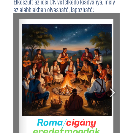
Elkészült az idei CK vetélkedő kiadványa, mely
az alábbiakban olvasható, lapozható: