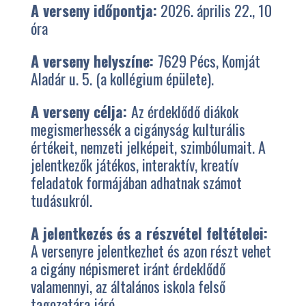
A verseny időpontja:
2026. április 22., 10
óra
A verseny helyszíne:
7629 Pécs, Komját
Aladár u. 5. (a kollégium épülete).
A verseny célja:
Az érdeklődő diákok
megismerhessék a cigányság kulturális
értékeit, nemzeti jelképeit, szimbólumait. A
jelentkezők játékos, interaktív, kreatív
feladatok formájában adhatnak számot
tudásukról.
A jelentkezés és a részvétel feltételei:
A versenyre jelentkezhet és azon részt vehet
a cigány népismeret iránt érdeklődő
valamennyi, az általános iskola felső
tagozatára járó