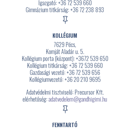
Igazgató: +36 72 539 660
Gimnázium titkárság: +36 72 238 893

KOLLÉGIUM
7629 Pécs,
Komját Aladár u. 5.
Kollégium porta (központ): +3672
539 650
Kollégium titkárság: +36 72 539 660
Gazdasági vezető: +36 72 539 656
Kollégiumvezető: +36 20 210 9695
Adatvédelmi tisztviselő: Precursor Kft.
elérhetőség:
adatvedelem@gandhigimi.hu

FENNTARTÓ