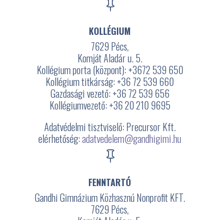

KOLLÉGIUM
7629 Pécs,
Komját Aladár u. 5.
Kollégium porta (központ): +3672
539 650
Kollégium titkárság: +36 72 539 660
Gazdasági vezető: +36 72 539 656
Kollégiumvezető: +36 20 210 9695
Adatvédelmi tisztviselő: Precursor Kft.
elérhetőség:
adatvedelem@gandhigimi.hu

FENNTARTÓ
Gandhi Gimnázium Közhasznú Nonprofit KFT.
7629 Pécs,