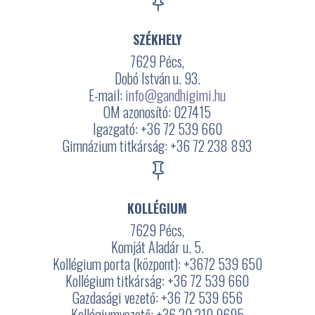

SZÉKHELY
7629 Pécs,
Dobó István u. 93.
E-mail:
info@gandhigimi.hu
OM azonosító: 027415
Igazgató: +36 72 539 660
Gimnázium titkárság: +36 72 238 893

KOLLÉGIUM
7629 Pécs,
Komját Aladár u. 5.
Kollégium porta (központ): +3672
539 650
Kollégium titkárság: +36 72 539 660
Gazdasági vezető: +36 72 539 656
Kollégiumvezető: +36 20 210 9695