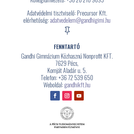
Adatvédelmi tisztviselő: Precursor Kft.
elérhetőség:
adatvedelem@gandhigimi.hu

FENNTARTÓ
Gandhi Gimnázium Közhasznú Nonprofit KFT.
7629 Pécs,
Komját Aladár u. 5.
Telefon: +36 72 539 650
Weboldal:
gandhikft.hu