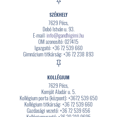

SZÉKHELY
7629 Pécs,
Dobó István u. 93.
E-mail:
info@gandhigimi.hu
OM azonosító: 027415
Igazgató: +36 72 539 660
Gimnázium titkárság: +36 72 238 893

KOLLÉGIUM
7629 Pécs,
Komját Aladár u. 5.
Kollégium porta (központ): +3672
539 650
Kollégium titkárság: +36 72 539 660
Gazdasági vezető: +36 72 539 656
Kollégiumvezető: +36 20 210 9695