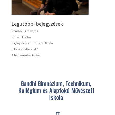
Legutóbbi bejegyzések
Rendkívüli felvételi
Nőnapi kisfilm
Cigány népismereti vetélkedő
„Utazási feltételek”
A hét szakállas farkas
Gandhi Gimnázium, Technikum,
Kollégium és Alapfokú Művészeti
Iskola