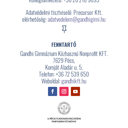
Adatvédelmi tisztviselő: Precursor Kft.
elérhetőség:
adatvedelem@gandhigimi.hu

FENNTARTÓ
Gandhi Gimnázium Közhasznú Nonprofit KFT.
7629 Pécs,
Komját Aladár u. 5.
Telefon: +36 72 539 650
Weboldal:
gandhikft.hu