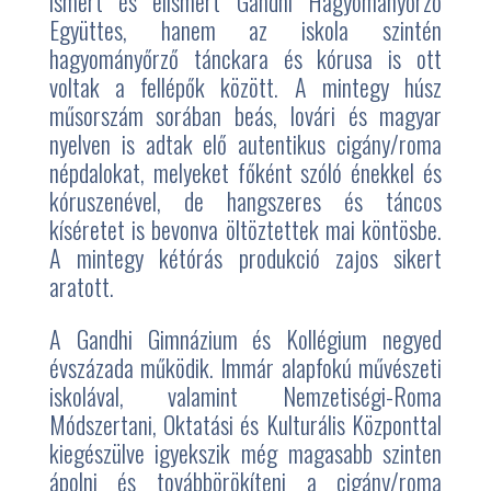
ismert és elismert Gandhi Hagyományőrző
Együttes, hanem az iskola szintén
hagyományőrző tánckara és kórusa is ott
voltak a fellépők között. A mintegy húsz
műsorszám sorában beás, lovári és magyar
nyelven is adtak elő autentikus cigány/roma
népdalokat, melyeket főként szóló énekkel és
kóruszenével, de hangszeres és táncos
kíséretet is bevonva öltöztettek mai köntösbe.
A mintegy kétórás produkció zajos sikert
aratott.
A Gandhi Gimnázium és Kollégium negyed
évszázada működik. Immár alapfokú művészeti
iskolával, valamint Nemzetiségi-Roma
Módszertani, Oktatási és Kulturális Központtal
kiegészülve igyekszik még magasabb szinten
ápolni és továbbörökíteni a cigány/roma