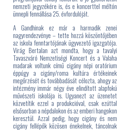
nemzeti jegyzékére is, és e koncerttel méltón
ünnepli fennállása 25. évfordulóját.
A Gandhinak ez már a harmadik zenei
nagyrendezvénye – tette hozzá köszöntőjében
az iskola fenntartójának ügyvezető igazgatója.
Virág Bertalan azt mondta, hogy a tavalyi
Tavaszváró Nemzetiségi Koncert és a Valaha
madarak voltunk című cigány népi oratórium
éppúgy a cigány/roma kultúra értékeinek
megőrzését és továbbadását célozta, ahogy az
intézmény immár négy éve elindított alapfokú
művészeti iskolája is. Ugyanezt az üzenetet
közvetítik ezzel a produkcióval, csak ezúttal
elsősorban a népdalokon és az emberi hangokon
keresztül. Azzal pedig, hogy cigány és nem
cigány fellépők közösen énekelnek, táncolnak