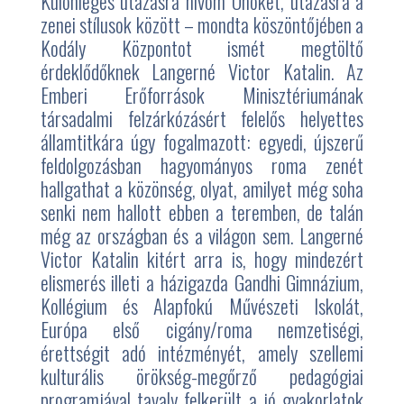
Különleges utazásra hívom Önöket, utazásra a
zenei stílusok között – mondta köszöntőjében a
Kodály Központot ismét megtöltő
érdeklődőknek Langerné Victor Katalin. Az
Emberi Erőforrások Minisztériumának
társadalmi felzárkózásért felelős helyettes
államtitkára úgy fogalmazott: egyedi, újszerű
feldolgozásban hagyományos roma zenét
hallgathat a közönség, olyat, amilyet még soha
senki nem hallott ebben a teremben, de talán
még az országban és a világon sem. Langerné
Victor Katalin kitért arra is, hogy mindezért
elismerés illeti a házigazda Gandhi Gimnázium,
Kollégium és Alapfokú Művészeti Iskolát,
Európa első cigány/roma nemzetiségi,
érettségit adó intézményét, amely szellemi
kulturális örökség-megőrző pedagógiai
programjával tavaly felkerült a jó gyakorlatok