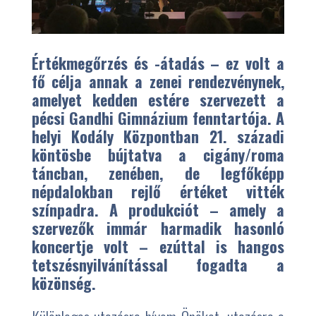
Értékmegőrzés és -átadás – ez volt a
fő célja annak a zenei rendezvénynek,
amelyet kedden estére szervezett a
pécsi Gandhi Gimnázium fenntartója. A
helyi Kodály Központban 21. századi
köntösbe bújtatva a cigány/roma
táncban, zenében, de legfőképp
népdalokban rejlő értéket vitték
színpadra. A produkciót – amely a
szervezők immár harmadik hasonló
koncertje volt – ezúttal is hangos
tetszésnyilvánítással fogadta a
közönség.