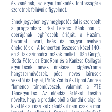
és zenélnek, az együttműködés fontosságára
szeretnék felhívni a figyelmet.
Ennek jegyében egy meglepetés dal is szerepelt
a programban: Erkel Ferenc: Bánk bán c.
operájának leghíresebb áriáját, a Hazám,
hazámat lovári, beás és magyar nyelven
énekelték el. A koncerten összesen közel 140-
en álltak színpadra: mások mellett Oláh Gergő,
Boda Péter, az EtnoRom és a Kanizsa Csillagai
együttesek neves énekesei, cigány/roma
hangszerművészek, pécsi neves kórusok
vezetői és tagjai, Pirók Zsófia és Lippai Andrea
flamenco táncművészek, valamint a PTE
Táncegyüttes. Az előadás értékét tovább
növelte, hogy a produkcióból a Gandhi diákjai is
kivették a részüket: ráadásul nem csak a már