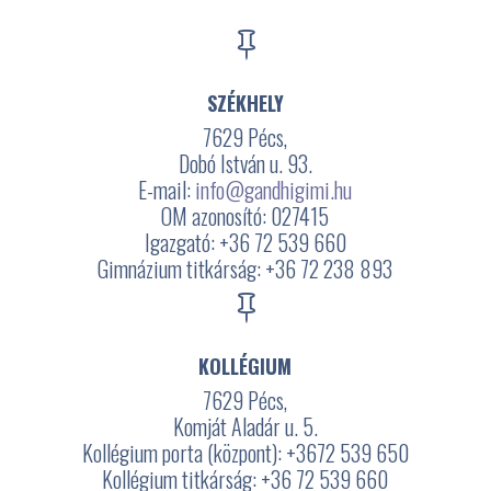

SZÉKHELY
7629 Pécs,
Dobó István u. 93.
E-mail:
info@gandhigimi.hu
OM azonosító: 027415
Igazgató: +36 72 539 660
Gimnázium titkárság: +36 72 238 893

KOLLÉGIUM
7629 Pécs,
Komját Aladár u. 5.
Kollégium porta (központ): +3672
539 650
Kollégium titkárság: +36 72 539 660